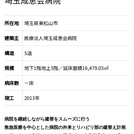
埼玉成恵会病院
所在地
埼玉県東松山市
建築主
医療法人埼玉成恵会病院
構造
S造
規模
地下1階地上5階／延床面積16,479.05㎡
病床数
－床
竣工
2013年
病院を継続しながら建替をスムーズに行う
救急医療を中心とした病院の外来とリハビリ部の建替え計画