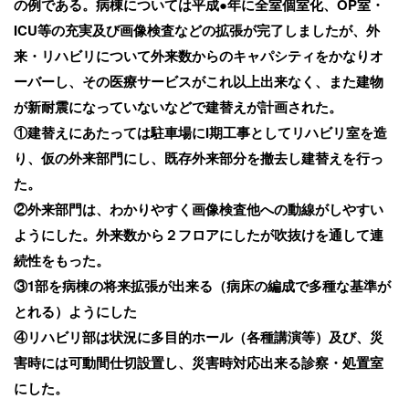
の例である。病棟については平成●年に全室個室化、OP室・
ICU等の充実及び画像検査などの拡張が完了しましたが、外
来・リハビリについて外来数からのキャパシティをかなりオ
ーバーし、その医療サービスがこれ以上出来なく、また建物
が新耐震になっていないなどで建替えが計画された。
①建替えにあたっては駐車場にI期工事としてリハビリ室を造
り、仮の外来部門にし、既存外来部分を撤去し建替えを行っ
た。
②外来部門は、わかりやすく画像検査他への動線がしやすい
ようにした。外来数から２フロアにしたが吹抜けを通して連
続性をもった。
③1部を病棟の将来拡張が出来る（病床の編成で多種な基準が
とれる）ようにした
④リハビリ部は状況に多目的ホール（各種講演等）及び、災
害時には可動間仕切設置し、災害時対応出来る診察・処置室
にした。