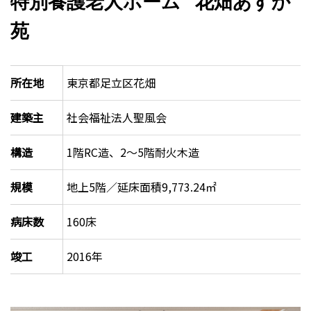
特別養護老人ホーム 花畑あすか
苑
所在地
東京都足立区花畑
建築主
社会福祉法人聖風会
構造
1階RC造、2～5階耐火木造
規模
地上5階／延床面積9,773.24㎡
病床数
160床
竣工
2016年